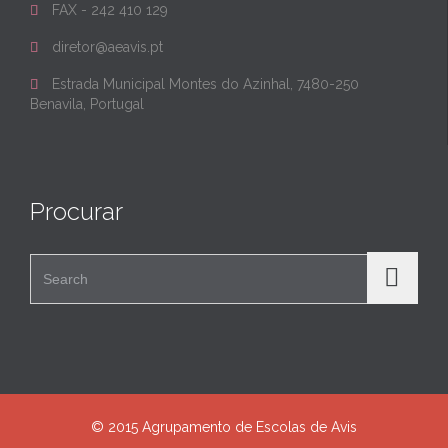
FAX - 242 410 129

diretor@aeavis.pt

Estrada Municipal Montes do Azinhal, 7480-250

Benavila, Portugal
Procurar
Search for:
© 2015 Agrupamento de Escolas de Avis