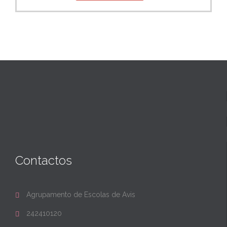
Contactos
Agrupamento de Escolas de Avis

242410120
