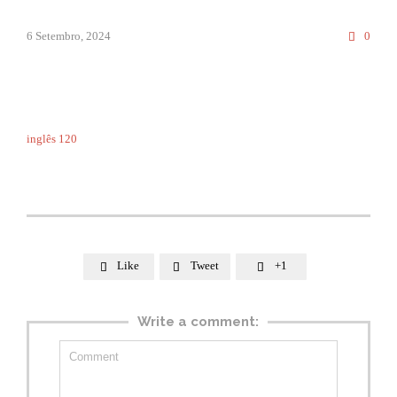
Comm
6 Setembro, 2024
0

inglês 120
Like
Tweet
+1



Write a comment: