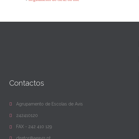
Contactos
Agrupamento de Escolas de Avis

242410120

FAX - 242 410 129

diretor@aeavis.pt
