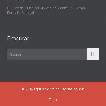
Estrada Municipal Montes do Azinhal, 7480-250

Benavila, Portugal
Procurar
Search for:
© 2015 Agrupamento de Escolas de Avis
Top
↑