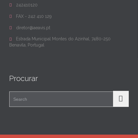
242410120

FAX - 242 410 129

diretor@aeavis.pt

Estrada Municipal Montes do Azinhal, 7480-250

Benavila, Portugal
Procurar
Search for: