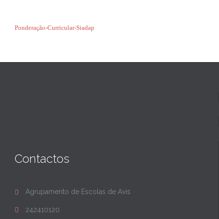
Ponderação-Curricular-Siadap
Contactos
Agrupamento de Escolas de Avis

242410120
