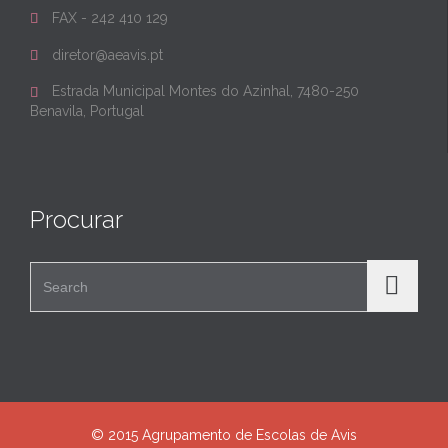
FAX - 242 410 129

diretor@aeavis.pt

Estrada Municipal Montes do Azinhal, 7480-250

Benavila, Portugal
Procurar
Search for:
© 2015 Agrupamento de Escolas de Avis