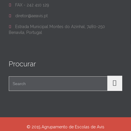
FAX - 242 410 129

diretor@aeavis.pt

Estrada Municipal Montes do Azinhal, 7480-250

Benavila, Portugal
Procurar
Search for:
© 2015 Agrupamento de Escolas de Avis