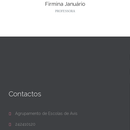
Firmina Januário
PROFESSORA
Contactos
Agrupamento de Escolas de Avis

242410120
