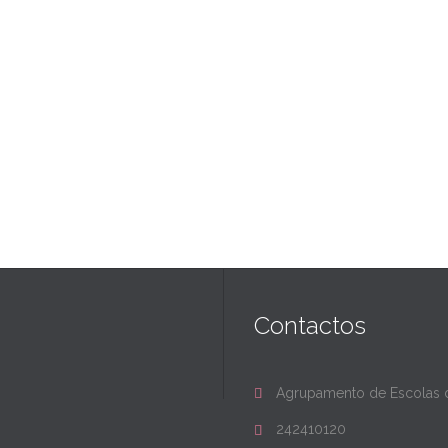
Contactos
Agrupamento de Escolas d

242410120
