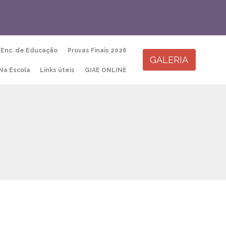
Skip
/Enc. de Educação
Provas Finais 2026
to
GALERIA
content
Na Escola
Links úteis
GIAE ONLINE