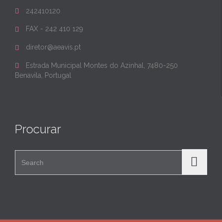
242410120

FAX - 242 410 129

diretor@aeavis.pt

Estrada Municipal Montes do Azinhal, 7480-250

Benavila, Portugal
Procurar
Search for: