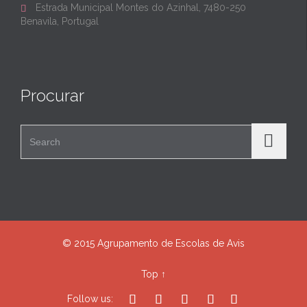
Estrada Municipal Montes do Azinhal, 7480-250

Benavila, Portugal
Procurar
Search for:
© 2015 Agrupamento de Escolas de Avis
Top
↑





Follow us: