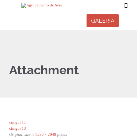

GALERIA
Attachment
cimg5711
cimg5713
Original size is
1536 × 2048
pixels