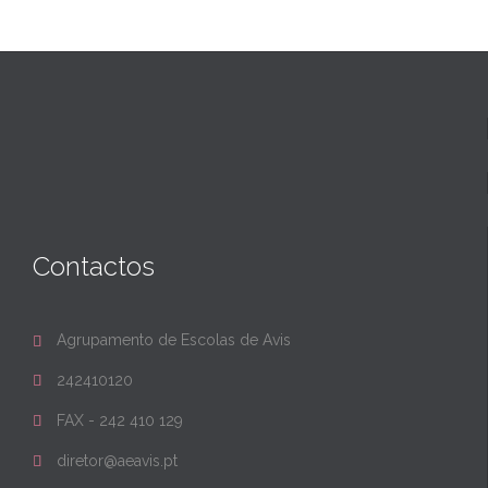
Contactos
Agrupamento de Escolas de Avis

242410120

FAX - 242 410 129

diretor@aeavis.pt
