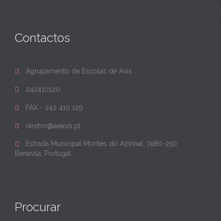
Contactos
Agrupamento de Escolas de Avis

242410120

FAX - 242 410 129

diretor@aeavis.pt

Estrada Municipal Montes do Azinhal, 7480-250

Benavila, Portugal
Procurar