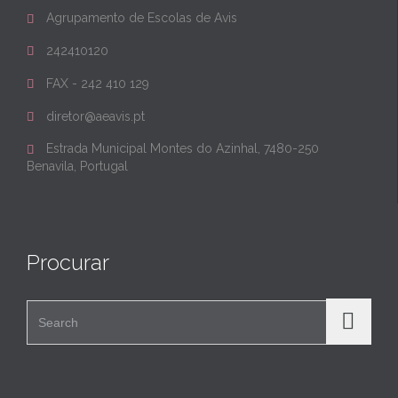
Agrupamento de Escolas de Avis

242410120

FAX - 242 410 129

diretor@aeavis.pt

Estrada Municipal Montes do Azinhal, 7480-250

Benavila, Portugal
Procurar
Search for: