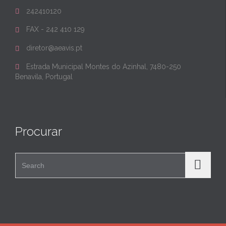
242410120

FAX - 242 410 129

diretor@aeavis.pt

Estrada Municipal Montes do Azinhal, 7480-250

Benavila, Portugal
Procurar
Search for: