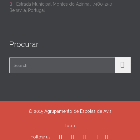
Estrada Municipal Montes do Azinhal, 7480-250

Benavila, Portugal
Procurar
Search for:
© 2015 Agrupamento de Escolas de Avis
Top
↑





Follow us: