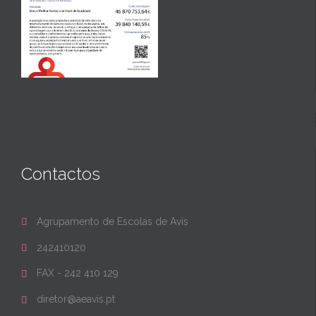
Contactos
Agrupamento de Escolas de Avis

242410120

FAX - 242 410 129

diretor@aeavis.pt
