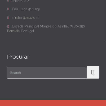
242410120

FAX - 242 410 129

diretor@aeavis.pt

Estrada Municipal Montes do Azinhal, 7480-250

Benavila, Portugal
Procurar
Search for: