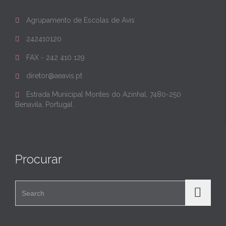
Agrupamento de Escolas de Avis

242410120

FAX - 242 410 129

diretor@aeavis.pt

Estrada Municipal Montes do Azinhal, 7480-250

Benavila, Portugal
Procurar
Search for: