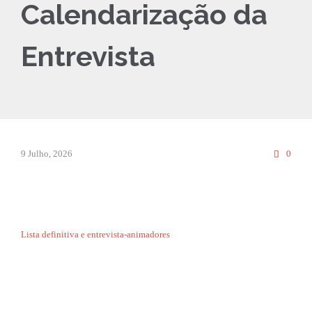
Calendarização da
Entrevista
Comm
9 Julho, 2026
0

Lista definitiva e entrevista-animadores