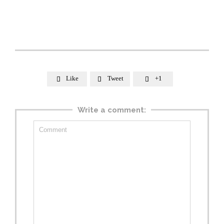
Like
Tweet
+1



Write a comment: