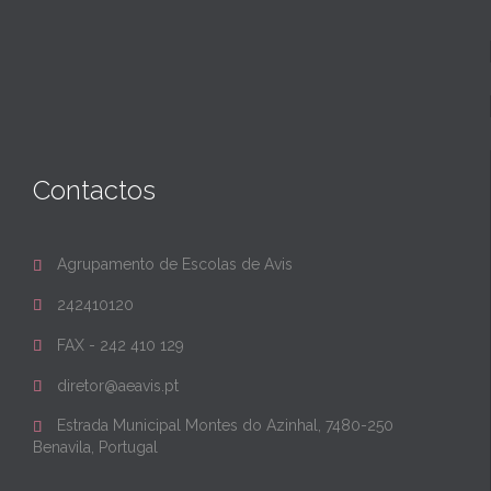
Contactos
Agrupamento de Escolas de Avis

242410120

FAX - 242 410 129

diretor@aeavis.pt

Estrada Municipal Montes do Azinhal, 7480-250

Benavila, Portugal