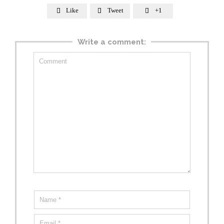
Like
Tweet
+1



Write a comment: