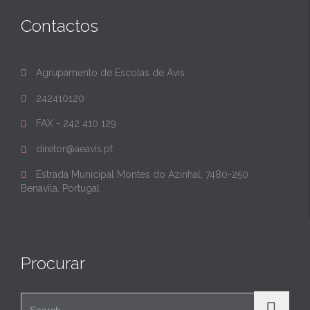
Contactos
Agrupamento de Escolas de Avis

242410120

FAX - 242 410 129

diretor@aeavis.pt

Estrada Municipal Montes do Azinhal, 7480-250

Benavila, Portugal
Procurar
Search for: