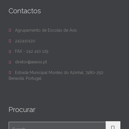
Contactos
Agrupamento de Escolas de Avis

242410120

FAX - 242 410 129

diretor@aeavis.pt

Estrada Municipal Montes do Azinhal, 7480-250

Benavila, Portugal
Procurar
Search for: