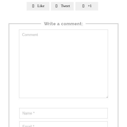
Like
Tweet
+1



Write a comment: