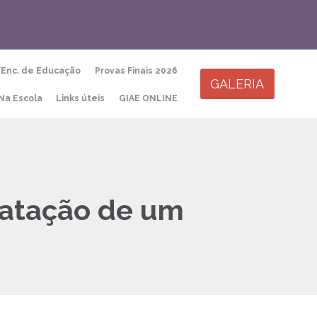
Skip
/Enc. de Educação
Provas Finais 2026
to
GALERIA
content
Na Escola
Links úteis
GIAE ONLINE
ratação de um