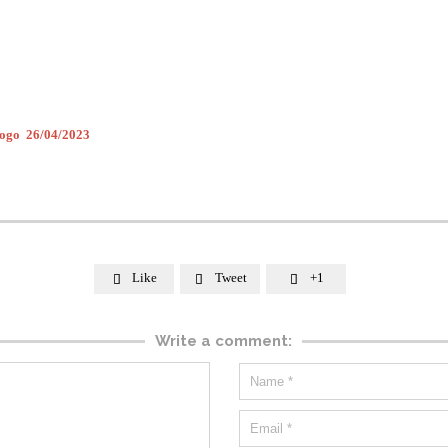
ólogo 26/04/2023
Like
Tweet
+1



Write a comment: