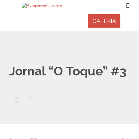

GALERIA
Jornal “O Toque” #3


Comm