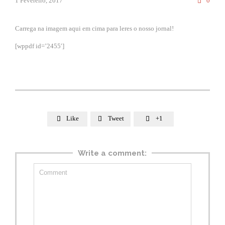
1 Fevereiro, 2017
0

Carrega na imagem aqui em cima para leres o nosso jornal!
[wppdf id=’2455′]
Like
Tweet
+1



Write a comment: