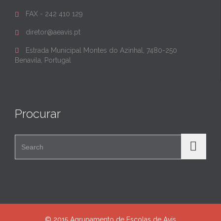
FAX - 242 410 129

diretor@aeavis.pt

Estrada Municipal Montes do Azinhal, 7480-250

Benavila, Portugal
Procurar
Search for:
© 2015 Agrupamento de Escolas de Avis