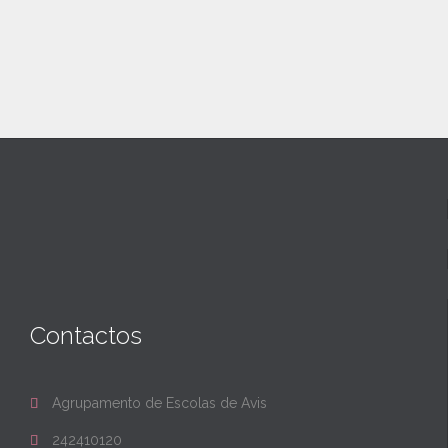
Contactos
Agrupamento de Escolas de Avis

242410120
