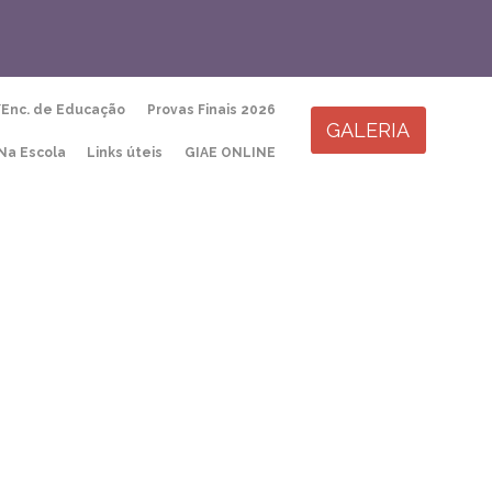
Skip
/Enc. de Educação
Provas Finais 2026
to
GALERIA
content
Na Escola
Links úteis
GIAE ONLINE