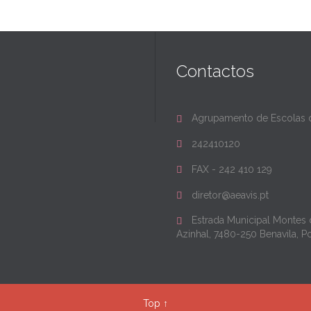
Contactos
Agrupamento de Escolas d

242410120

FAX - 242 410 129

diretor@aeavis.pt

Estrada Municipal Montes

Azinhal, 7480-250 Benavila, P
Top
↑