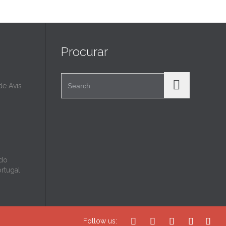
Procurar
Search for:
e Avis
 do
ortugal





Follow us: