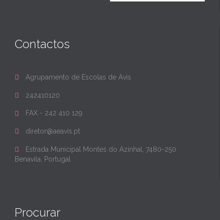
Contactos
Agrupamento de Escolas de Avis

242410120

FAX - 242 410 129

diretor@aeavis.pt

Estrada Municipal Montes do Azinhal, 7480-250

Benavila, Portugal
Procurar