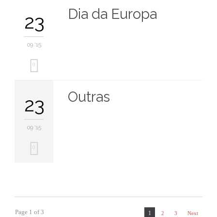
Dia da Europa
23
09 '15
0
Outras
23
09 '15
0
Page 1 of 3
1
2
3
Next