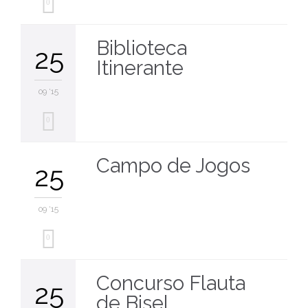
0
Biblioteca
25
Itinerante
09 '15
0
Campo de Jogos
25
09 '15
0
Concurso Flauta
25
de Bisel