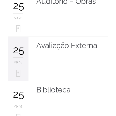
Auditório – Obras
25
09 '15
0
Avaliação Externa
25
09 '15
0
Biblioteca
25
09 '15