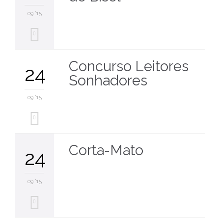
09 '15
0
Concurso Leitores
24
Sonhadores
09 '15
0
Corta-Mato
24
09 '15
0