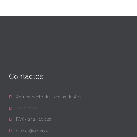
Contactos
Agrupamento de Escolas de Avis

242410120

FAX - 242 410 129

diretor@aeavis.pt
