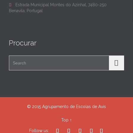
Estrada Municipal Montes do Azinhal, 7480-250

Benavila, Portugal
Procurar
Search for:
© 2015 Agrupamento de Escolas de Avis
Top
↑





Follow us: