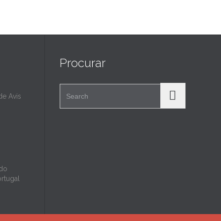
Procurar
Search for:
e Avis
 do
ortugal