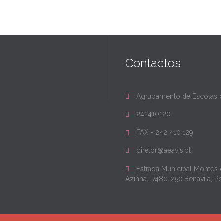
Contactos
Agrupamento de Escolas d

242410120

FAX - 242 410 129

diretor@aeavis.pt

Estrada Municipal Montes

Azinhal, 7480-250 Benavila, P