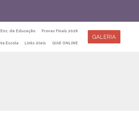
Skip
/Enc. de Educação
Provas Finais 2026
to
GALERIA
content
Na Escola
Links úteis
GIAE ONLINE