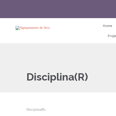
Home
Proj
Disciplina(R)
Disciplina(R)