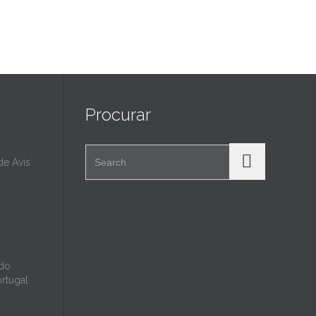
Procurar
Search for:
e Avis
 do
ortugal