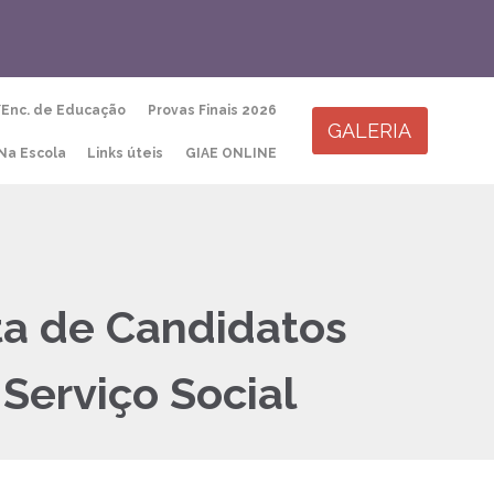
Skip
/Enc. de Educação
Provas Finais 2026
to
GALERIA
content
Na Escola
Links úteis
GIAE ONLINE
ta de Candidatos
Serviço Social