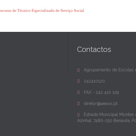
ncurso de Técnico Especializado de Serviço Social
Contactos
Agrupamento de Escolas d

242410120

FAX - 242 410 129

diretor@aeavis.pt

Estrada Municipal Montes

Azinhal, 7480-250 Benavila, P