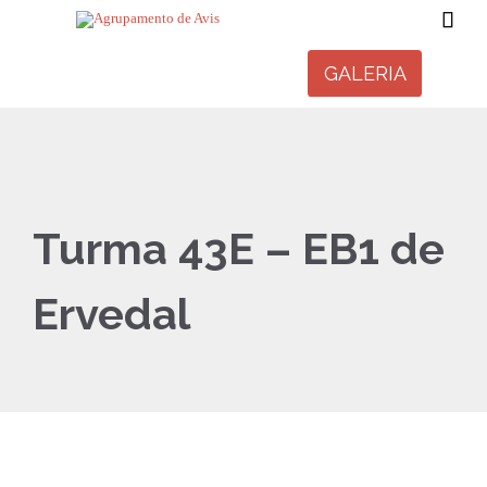

GALERIA
Turma 43E – EB1 de
Ervedal