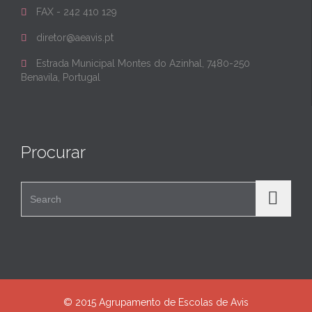
FAX - 242 410 129

diretor@aeavis.pt

Estrada Municipal Montes do Azinhal, 7480-250

Benavila, Portugal
Procurar
Search for:
© 2015 Agrupamento de Escolas de Avis