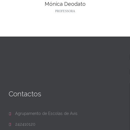
Mónica Deodato
PROFESSORA
Contactos
Agrupamento de Escolas de Avis

242410120
