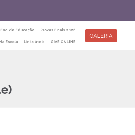
Skip
/Enc. de Educação
Provas Finais 2026
to
GALERIA
content
Na Escola
Links úteis
GIAE ONLINE
de)