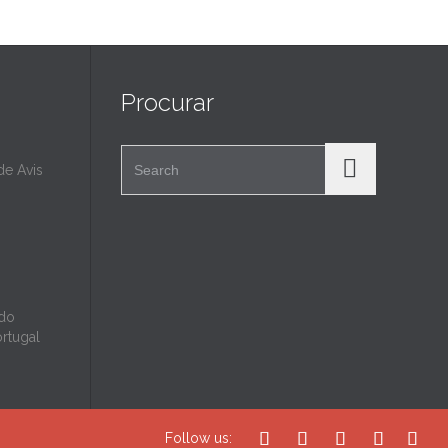
Procurar
Search for:
e Avis
 do
ortugal





Follow us: