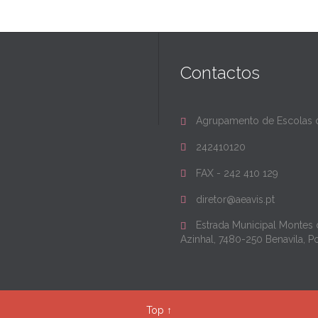
Contactos
Agrupamento de Escolas d

242410120

FAX - 242 410 129

diretor@aeavis.pt

Estrada Municipal Montes

Azinhal, 7480-250 Benavila, P
Top
↑