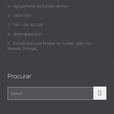
Agrupamento de Escolas de Avis

242410120

FAX - 242 410 129

diretor@aeavis.pt

Estrada Municipal Montes do Azinhal, 7480-250

Benavila, Portugal
Procurar
Search for: