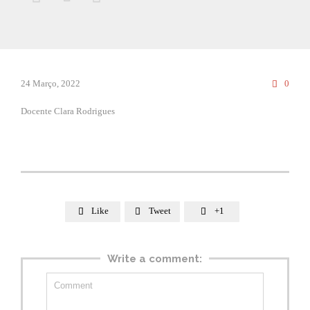
Comm
24 Março, 2022
0

Docente Clara Rodrigues
Like
Tweet
+1



Write a comment: