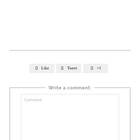
Like
Tweet
+1



Write a comment: