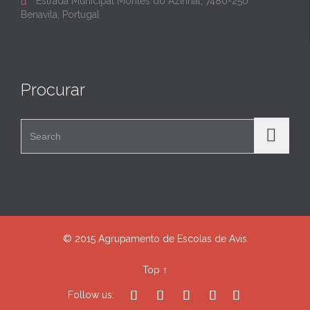
Estrada Municipal Montes do Azinhal, 7480-250

Benavila, Portugal
Procurar
Search for:
© 2015 Agrupamento de Escolas de Avis
Top
↑





Follow us: