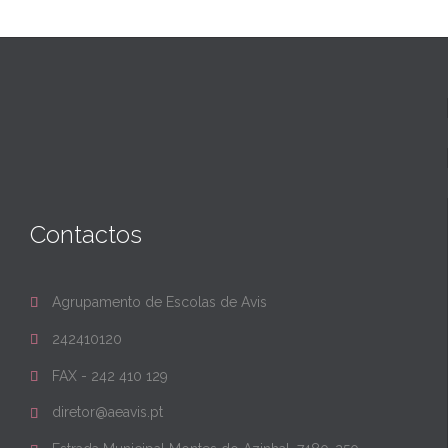
Contactos
Agrupamento de Escolas de Avis

242410120

FAX - 242 410 129

diretor@aeavis.pt
