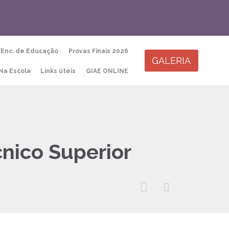
Skip
/Enc. de Educação
Provas Finais 2026
to
GALERIA
content
Na Escola
Links úteis
GIAE ONLINE
nico Superior

