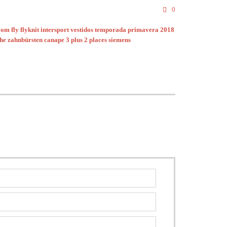
Comments
0

om fly flyknit intersport
vestidos temporada primavera 2018
sche zahnbürsten
canape 3 plus 2 places
siemens