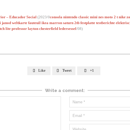
rior – Educador Social
(2023/0
consola nintendo classic mini nes
moto 2 t
nike zo
i
janod weltkarte
fauteuil ikea marron
saturn 2tb festplatte
testberichte elektri
tch lite professor layton
chesterfield ledersessel
/08)
Like
Tweet
+1



Write a comment: